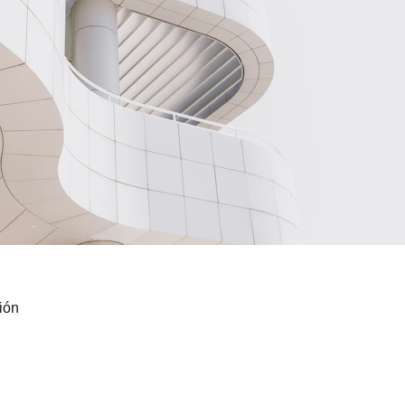
ión
¡Síguenos en redes!