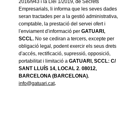
2016/943 i la Llei 1/2019, de Secrets 
Empresarials, li informa que les seves dades 
seran tractades per a la gestió administrativa, 
comptable, la prestació del servei ofert i 
l'enviament d'informació per 
GATUARI, 
SCCL.
 No se cediran a tercers, excepte per 
obligació legal, podent exercir els seus drets 
d'accés, rectificació, supressió, opposició, 
portabilitat i limitació a 
GATUARI, SCCL: C/ 
SANT LLUÍS 14, LOCAL 2. 08012, 
BARCELONA (BARCELONA). 
info@gatuari.cat
.